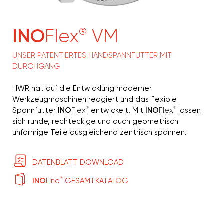
INO
Flex
VM
®
UNSER PATENTIERTES HANDSPANNFUTTER MIT
DURCHGANG
HWR hat auf die Entwicklung moderner
Werkzeugmaschinen reagiert und das flexible
®
®
Spannfutter
INO
Flex
entwickelt. Mit
INO
Flex
lassen
sich runde, rechteckige und auch geometrisch
unförmige Teile ausgleichend zentrisch spannen.
DATENBLATT DOWNLOAD
®
INO
Line
GESAMTKATALOG