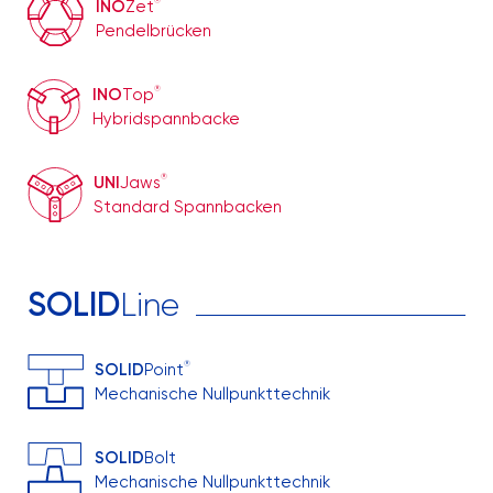
®
INO
Zet
Pendelbrücken
®
INO
Top
Hybridspannbacke
®
UNI
Jaws
Standard Spannbacken
SOLID
Line
®
SOLID
Point
Mechanische Nullpunkttechnik
SOLID
Bolt
Mechanische Nullpunkttechnik