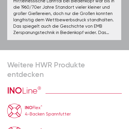
mittelhessische Lahntal bei Biedenkopf war bis in
die 1960/70er Jahre Standort vieler kleiner und
großer Gießereien, doch nur die Großen konnten
langfristig dem Wettbewerbsdruck standhalten.
Das spiegelt auch die Geschichte von EMB
Zerspanungstechnik in Biedenkopf wider. Das…
Weitere HWR
Produkte
entdecken
INO
Line
®
®
INO
Flex
4-Backen Spannfutter