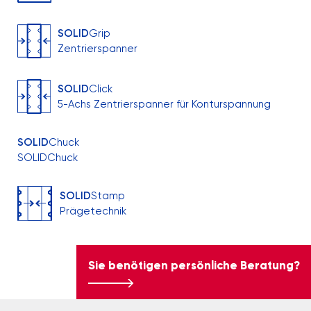
SOLID
Grip
Zentrierspanner
SOLID
Click
5-Achs Zentrierspanner für Konturspannung
SOLID
Chuck
SOLIDChuck
SOLID
Stamp
Prägetechnik
Sie benötigen persönliche Beratung?