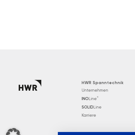
HWR Spanntechnik
Unternehmen
®
INO
Line
SOLID
Line
Karriere