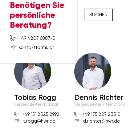
Benötigen Sie
POSTLEITZAHL
persönliche
SUCHEN
Beratung?
+49 4207 6887-0
Kontaktformular
Tobias Rogg
Dennis Richter
Vertriebsleiter National
Vertriebsleiter International
+49 151 2325 2992
+49 175 227 233 0
t.rogg@hwr.de
d.richter@hwr.de