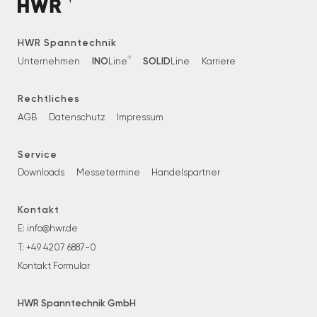
HWR Spanntechnik
®
INO
SOLID
Unternehmen
Line
Line
Karriere
Rechtliches
AGB
Datenschutz
Impressum
Service
Downloads
Messetermine
Handelspartner
Kontakt
E:
info@hwr.de
T:
+49 4207 6887-0
Kontakt Formular
HWR Spanntechnik GmbH