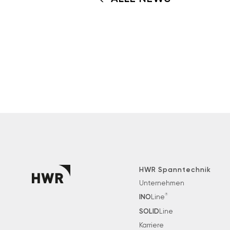
HWR Spanntechnik
Unternehmen
®
INO
Line
SOLID
Line
Karriere