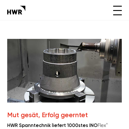
Mut gesät, Erfolg geerntet
®
HWR Spanntechnik liefert 1000stes
INO
Flex