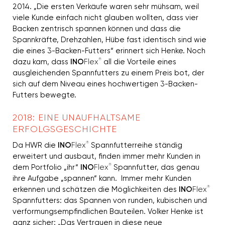
2014. „Die ersten Verkäufe waren sehr mühsam, weil
viele Kunde einfach nicht glauben wollten, dass vier
Backen zentrisch spannen können und dass die
Spannkräfte, Drehzahlen, Hübe fast identisch sind wie
die eines 3-Backen-Futters“ erinnert sich Henke. Noch
®
dazu kam, dass
INO
Flex
all die Vorteile eines
ausgleichenden Spannfutters zu einem Preis bot, der
sich auf dem Niveau eines hochwertigen 3-Backen-
Futters bewegte.
2018: EINE UNAUFHALTSAME
ERFOLGSGESCHICHTE
®
Da HWR die
INO
Flex
Spannfutterreihe ständig
erweitert und ausbaut, finden immer mehr Kunden in
®
dem Portfolio „ihr“
INO
Flex
Spannfutter, das genau
ihre Aufgabe „spannen“ kann. Immer mehr Kunden
®
erkennen und schätzen die Möglichkeiten des
INO
Flex
Spannfutters: das Spannen von runden, kubischen und
verformungsempfindlichen Bauteilen. Volker Henke ist
ganz sicher: „Das Vertrauen in diese neue